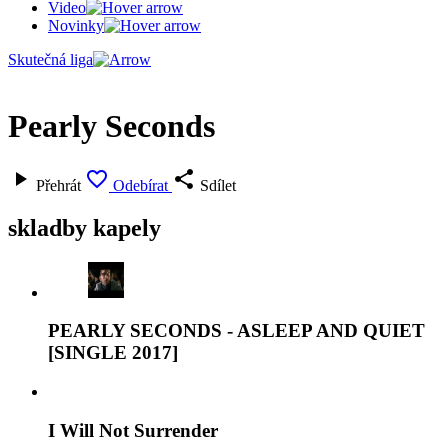
Video
Novinky
Skutečná liga
Pearly Seconds



Přehrát
Odebírat
Sdílet
skladby kapely
PEARLY SECONDS - ASLEEP AND QUIET
[SINGLE 2017]
I Will Not Surrender