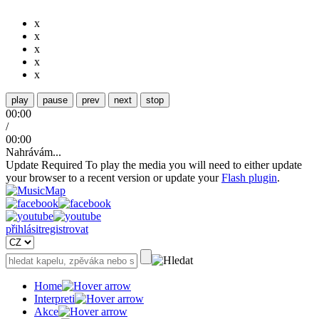
x
x
x
x
x
play
pause
prev
next
stop
00:00
/
00:00
Nahrávám...
Update Required
To play the media you will need to either update
your browser to a recent version or update your
Flash plugin
.
přihlásit
registrovat
Home
Interpreti
Akce