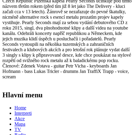
Czech Republic Plzeňská kapela Pearly Seconds učinkuje pod tímto
názvem třetím rokem (před tím již 8 let jako The Delivery - kluci
začali cca v 13 letech). Žánrově se nezařazuje do pevné škatulky,
nicméně alternative rock s esencí metalu prozatím projev kapely
vystihuje. Pearly Seconds mají za sebou vydání debutového CD z
roku 2015, singl, dva plnohodnotné klipy a další videa na youtube
kanálu. Odehráli koncerty napříč republikou a Německem, kde
jejich muzika klidí úspěch u posluchačů i pořadatelů. Pearly
Seconds vystoupili na několika tuzemských a zahraničních
festivalech a klubových akcích a pro letošní rok plánuje vydat další
3 singly s klipy k připravované desce, kde chce poukázat na stylové
rozpětí od svižného rock metalu až k baladickému pop rocku.
Členové: Zdenek Votava - guitar Petr Vicha - keyboards Jan
Hofmann - bass Lukas Tricler - drumms Jan TraffiX Trapp - voice,
scream
Hlavní menu
Home
Interpreti
Akce
Mapa
TV
Radio