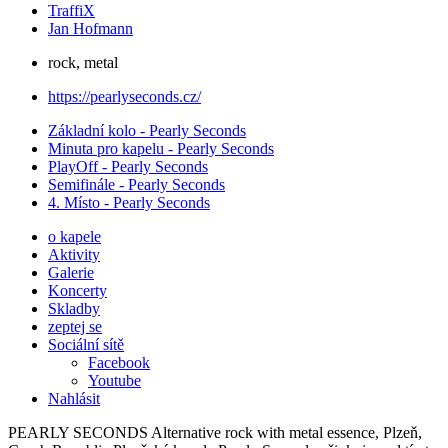
TraffiX
Jan Hofmann
rock
,
metal
https://pearlyseconds.cz/
Základní kolo - Pearly Seconds
Minuta pro kapelu - Pearly Seconds
PlayOff - Pearly Seconds
Semifinále - Pearly Seconds
4. Místo - Pearly Seconds
o kapele
Aktivity
Galerie
Koncerty
Skladby
zeptej se
Sociální sítě
Facebook
Youtube
Nahlásit
PEARLY SECONDS Alternative rock with metal essence, Plzeň,