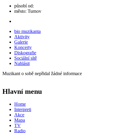
působí od:
město:
Turnov
bio muzikanta
Aktivity
Galerie
Koncerty
Diskografie
Sociální sítě
Nahlásit
Muzikant o sobě nepřidal žádné informace
Hlavní menu
Home
Interpreti
Akce
Mapa
TV
Radio