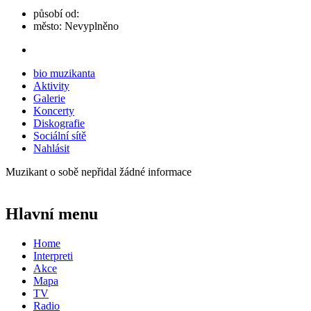
působí od:
město:
Nevyplněno
bio muzikanta
Aktivity
Galerie
Koncerty
Diskografie
Sociální sítě
Nahlásit
Muzikant o sobě nepřidal žádné informace
Hlavní menu
Home
Interpreti
Akce
Mapa
TV
Radio