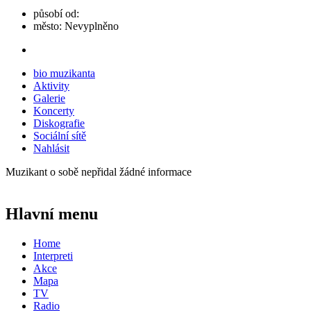
působí od:
město:
Nevyplněno
bio muzikanta
Aktivity
Galerie
Koncerty
Diskografie
Sociální sítě
Nahlásit
Muzikant o sobě nepřidal žádné informace
Hlavní menu
Home
Interpreti
Akce
Mapa
TV
Radio