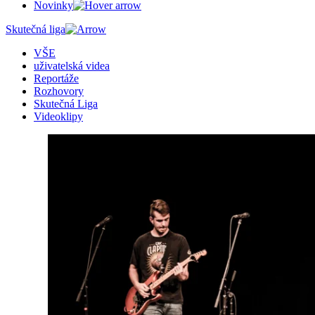
Novinky
Skutečná liga
VŠE
uživatelská videa
Reportáže
Rozhovory
Skutečná Liga
Videoklipy