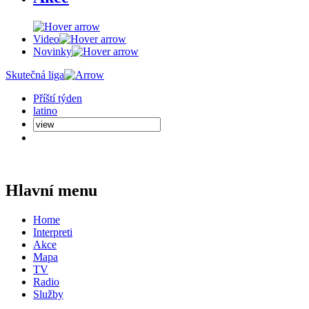
Video
Novinky
Skutečná liga
Příští týden
latino
Hlavní menu
Home
Interpreti
Akce
Mapa
TV
Radio
Služby