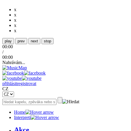
x
x
x
x
x
play
prev
next
stop
00:00
/
00:00
Nahrávám...
přihlásit
registrovat
CZ
Home
Interpreti
Akce