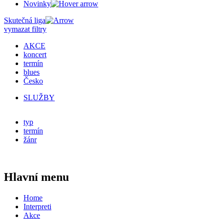
Novinky
Skutečná liga
vymazat filtry
AKCE
koncert
termín
blues
Česko
SLUŽBY
typ
termín
žánr
Hlavní menu
Home
Interpreti
Akce